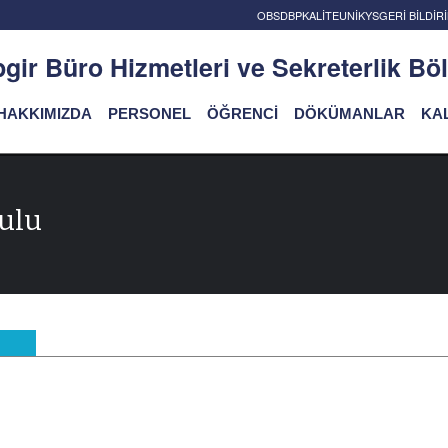
OBS
DBP
KALİTE
UNİKYS
GERİ BİLDİ
gir Büro Hizmetleri ve Sekreterlik B
HAKKIMIZDA
PERSONEL
ÖĞRENCİ
DÖKÜMANLAR
KAL
ulu