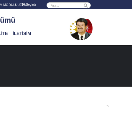
Powered by
RİM MODÜLÜ
UZEM
ölümü
İTE
İLETİŞİM